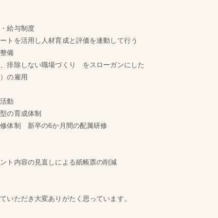
事・給与制度
トを活用し人材育成と評価を連動して行う
整備
排除しない職場づくり をスローガンにした
者）の雇用
活動
型の育成体制
修体制 新卒の6か月間の配属研修
ント内容の見直しによる紙帳票の削減
していただき大変ありがたく思っています。